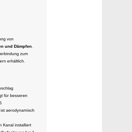
ung von
len und Dämpfen
.
hverbindung zum
rn erhältlich.
eschlag
t für besseren
ß
 ist aerodynamisch
Kanal installiert