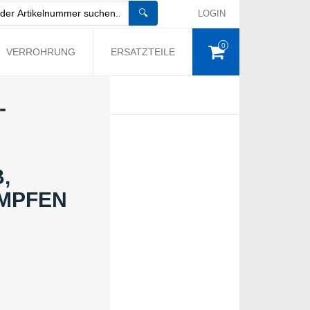
🔍
LOGIN
0
VERROHRUNG
ERSATZTEILE
-
A
PFEN