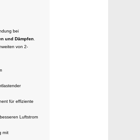
ndung bei
len und Dämpfen
.
hweiten von 2-
m
ntlastender
nt für effiziente
besseren Luftstrom
 mit