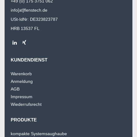
+49 (0) 175 3751 062
info[at]flenstech.de
USt-IdNr: DE323823787
HRB 13537 FL
KUNDENDIENST
Warenkorb
Anmeldung
AGB
Impressum
Wiederrufsrecht
PRODUKTE
kompakte Systemsaughaube